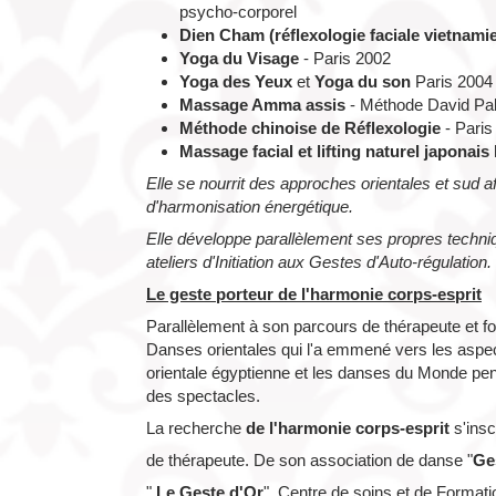
psycho-corporel
Dien Cham (réflexologie faciale vietnam
Yoga du Visage
-
Paris 2002
Yoga des Yeux
et
Yoga du son
Paris
2004
Massage Amma assis
-
Méthode David Pa
Méthode chinoise de Réflexologie
-
Paris
Massage facial et lifting naturel japonais
Elle se nourrit des approches orientales et sud 
d'harmonisation énergétique.
Elle développe parallèlement ses propres techn
ateliers d'Initiation aux Gestes d'Auto-régulation.
Le geste porteur de l'harmonie corps-esprit
Parallèlement à son parcours de thérapeute et f
Danses orientales qui l'a emmené vers les aspec
orientale égyptienne et les danses du Monde pen
des spectacles.
La recherche
de l'harmonie corps-esprit
s'insc
de thérapeute. De son association de danse "
Ges
"
Le Geste d'Or
", Centre de soins et de Formati