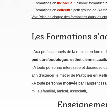
- Formations en
individue
l
:
binôme formatrice/
- Formations en
collectif
:
petit groupe de 2/3 é
Voir Prise en charge des formations dans les on
Les Formations s’ad
- Aux professionnels de la remise en forme :
pédicure/podologue, esthéticienne, auxilia
- A toute personne intéressée et désireuse d
afin d’exercer le métier de
Praticien en Réfl
- A toute personne
motivée
par l’apprentissa
milieu familial, amical, associatif,…
Enseignemen