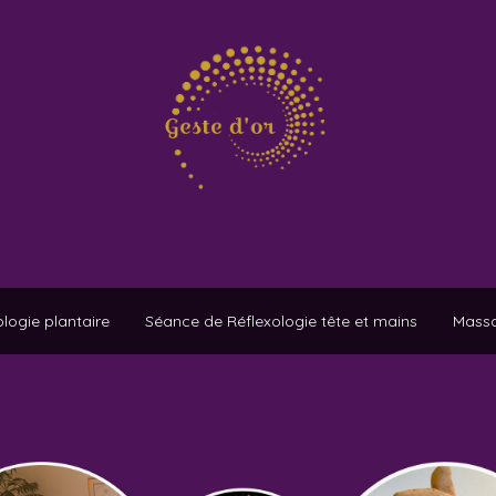
logie plantaire
Séance de Réflexologie tête et mains
Massa