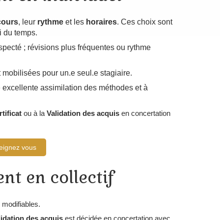
cours
, leur
rythme
et les
horaires
. Ces choix sont
i du temps.
specté ; révisions plus fréquentes ou rythme
 mobilisées pour un.e seul.e stagiaire.
 excellente assimilation des méthodes et à
rtificat
ou à la
Validation
des acquis
en concertation
eignez vous
t en collectif
 modifiables.
lidation
des acquis
est décidée en concertation avec