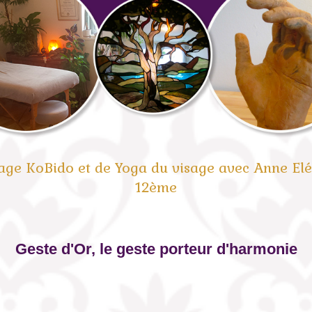
sage KoBido et de Yoga du visage avec Anne Elé
12ème
Geste d'Or, le geste porteur d'harmonie